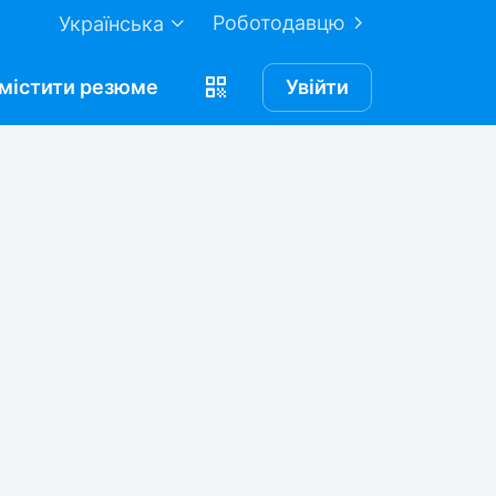
Роботодавцю
Українська
містити
резюме
Увійти