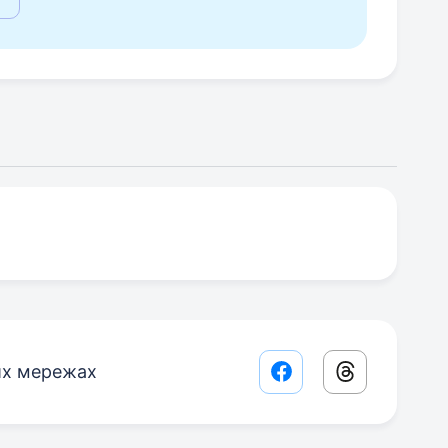
их мережах
Facebook share lin
Threads sha