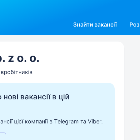
Знайти
вакансії
Роз
 z o. o.
івробітників
нові вакансії в цій
сії цієї компанії в Telegram та Viber.