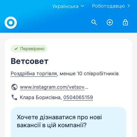
Роботодавцю
Українська
Work.ua
Перевірено
Ветсовет
Роздрібна торгівля
, менше 10 співробітників
www.instagram.com/vetsovet.k
...
Клара Борисівна
,
0504065159
Хочете дізнаватися про нові
вакансії в цій компанії?