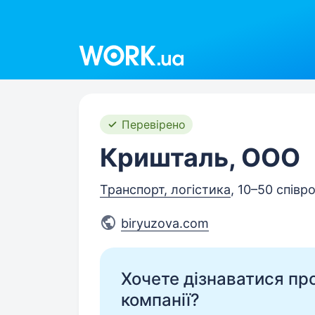
Work.ua
Перевірено
Кришталь, ООО
Транспорт, логістика
, 10–50 співр
biryuzova.com
Хочете дізнаватися про 
компанії?