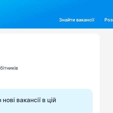
Знайти
вакансії
Роз
обітників
нові вакансії в цій