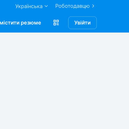
Роботодавцю
Українська
містити
резюме
Увійти