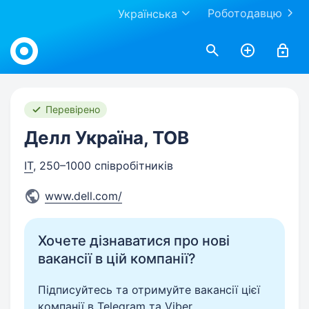
Роботодавцю
Українська
Work.ua
Перевірено
Делл Україна, ТОВ
IT
, 250–1000 співробітників
www.dell.com/
Хочете дізнаватися про нові
вакансії в цій компанії?
Підписуйтесь та отримуйте вакансії цієї
компанії в Telegram та Viber.