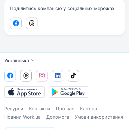
Поділитись компанією у соціальних мережах
Facebook share link
Threads share link
Українська
Ресурси
Контакти
Про нас
Кар’єра
Новини Work.ua
Допомога
Умови використання