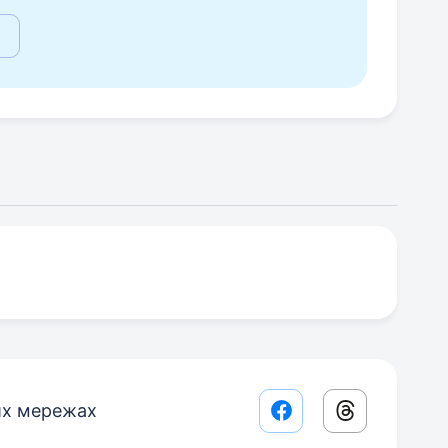
их мережах
Facebook share lin
Threads sha