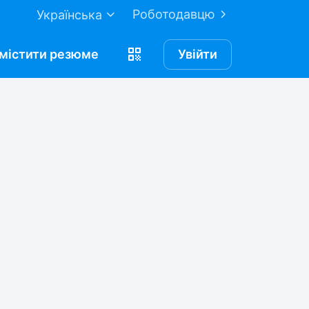
Роботодавцю
Українська
містити
резюме
Увійти