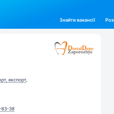
Знайти
вакансії
Роз
орт, експорт
,
-83-38