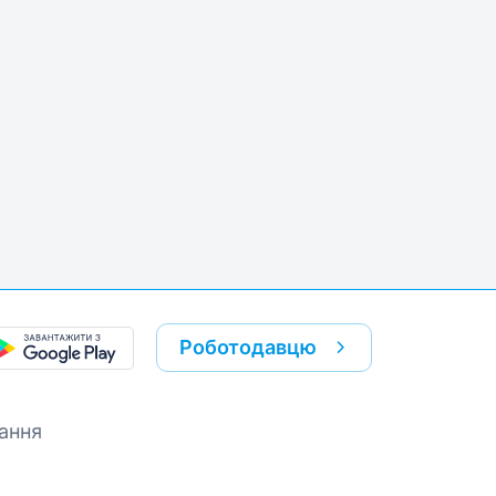
k
re link
Роботодавцю
ання