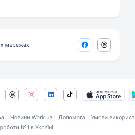
их мережах
Facebook share lin
Threads sha
ра
Новини Work.ua
Допомога
Умови використ
роботи №1 в Україні.