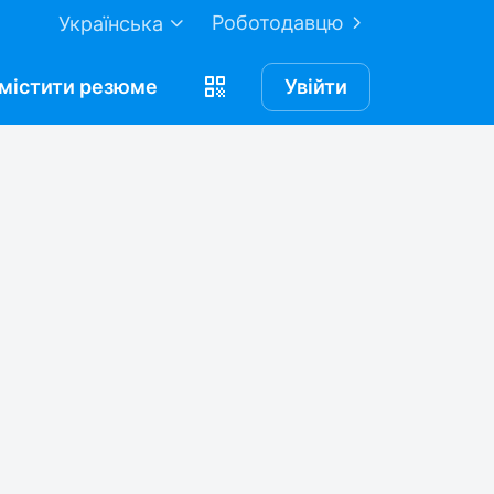
Роботодавцю
Українська
містити
резюме
Увійти