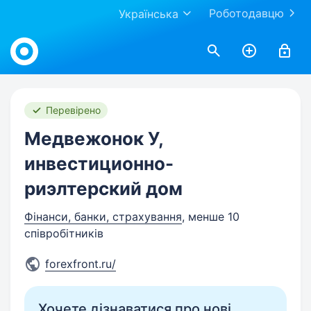
Роботодавцю
Українська
Work.ua
Перевірено
Медвежонок У,
инвестиционно-
риэлтерский дом
Фінанси, банки, страхування
, менше 10
співробітників
forexfront.ru/
Хочете дізнаватися про нові