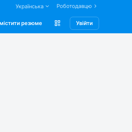
Роботодавцю
Українська
містити
резюме
Увійти