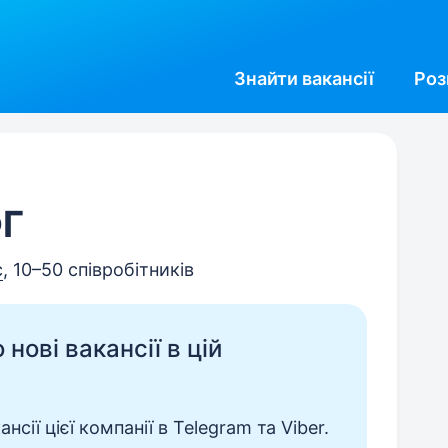
Знайти
вакансії
Роз
ФГ
с
, 10–50 співробітників
нові вакансії в цій
сії цієї компанії в Telegram та Viber.