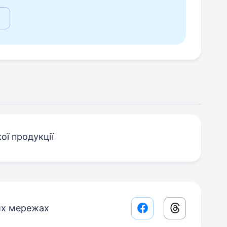
ої продукції
их мережах
Facebook share lin
Threads sha