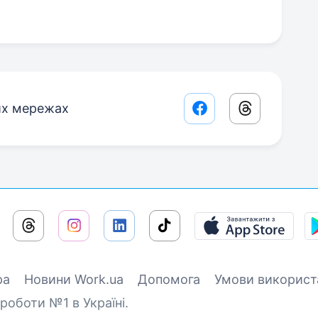
их мережах
Facebook share lin
Threads sha
ра
Новини Work.ua
Допомога
Умови використ
роботи №1 в Україні.