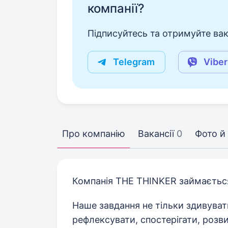
компанії?
Підписуйтесь та отримуйте вакан
Telegram
Viber
Про компанію
Вакансії
0
Фото й 
Компанія THE THINKER займається
Наше завдання не тільки здивуват
рефлексувати, спостерігати, розв