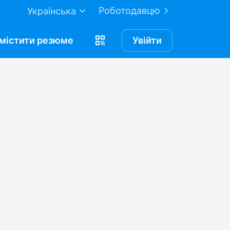
Роботодавцю
Українська
містити
резюме
Увійти