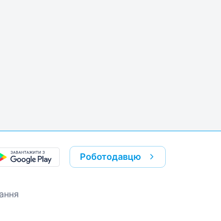
k
re link
Роботодавцю
ання