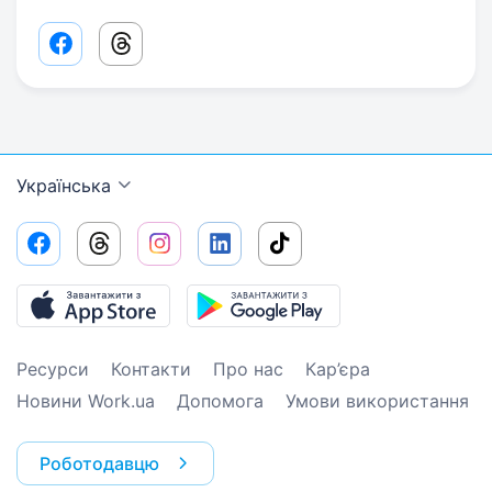
Facebook share link
Threads share link
Українська
Ресурси
Контакти
Про нас
Кар’єра
Новини Work.ua
Допомога
Умови використання
Роботодавцю