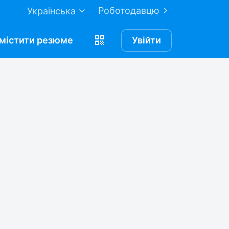
Роботодавцю
Українська
містити
резюме
Увійти