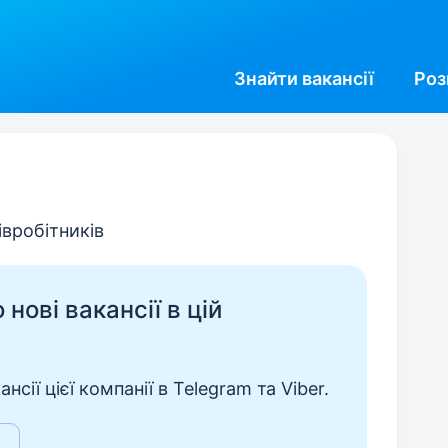
Знайти
вакансії
Роз
івробітників
нові вакансії в цій
сії цієї компанії в Telegram та Viber.