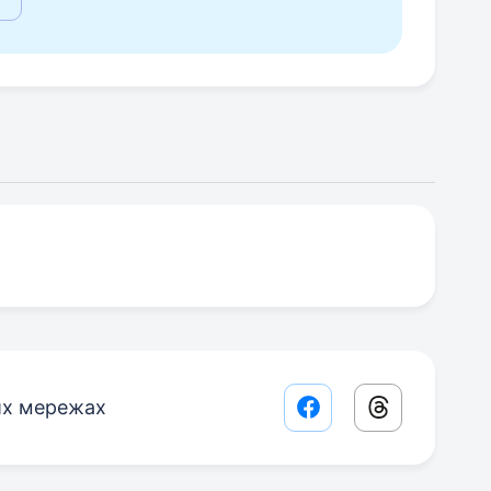
их мережах
Facebook share lin
Threads sha