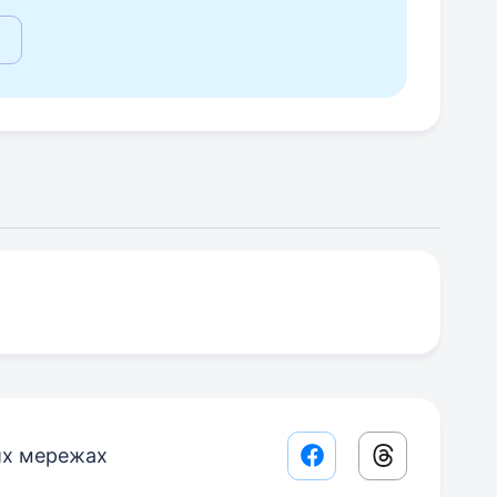
их мережах
Facebook share lin
Threads sha