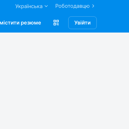
Роботодавцю
Українська
містити
резюме
Увійти