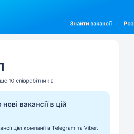
Знайти
вакансії
Роз
П
ше 10 співробітників
нові вакансії в цій
сії цієї компанії в Telegram та Viber.