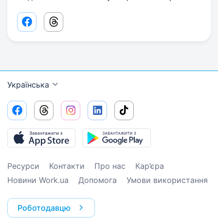
Facebook share link
Threads share link
Українська
Ресурси
Контакти
Про нас
Кар’єра
Новини Work.ua
Допомога
Умови використання
Роботодавцю