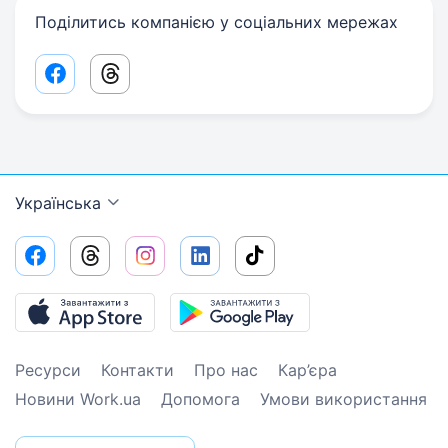
Поділитись компанією у соціальних мережах
Facebook share link
Threads share link
Українська
Ресурси
Контакти
Про нас
Кар’єра
Новини Work.ua
Допомога
Умови використання