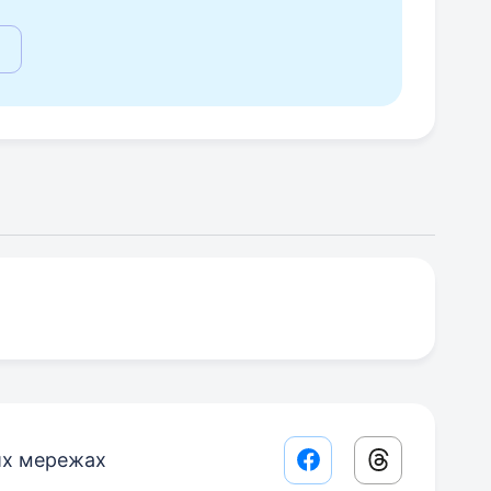
их мережах
Facebook share lin
Threads sha