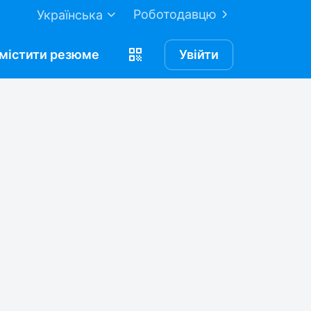
Роботодавцю
Українська
містити
резюме
Увійти