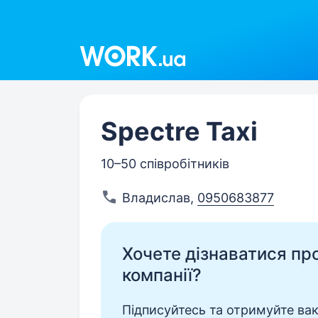
Work.ua
Spectre Taxi
10–50 співробітників
Владислав
,
0950683877
Хочете дізнаватися про 
компанії?
Підписуйтесь та отримуйте вакан