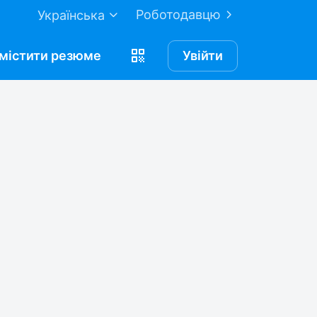
Роботодавцю
Українська
містити
резюме
Увійти