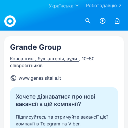
Роботодавцю
Українська
Work.ua
Grande Group
Консалтинг, бухгалтерія, аудит
, 10–50
співробітників
www.genesisitalia.it
Хочете дізнаватися про нові
вакансії в цій компанії?
Підписуйтесь та отримуйте вакансії цієї
компанії в Telegram та Viber.