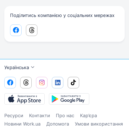
Поділитись компанією у соціальних мережах
Facebook share link
Threads share link
Українська
Ресурси
Контакти
Про нас
Кар’єра
Новини Work.ua
Допомога
Умови використання