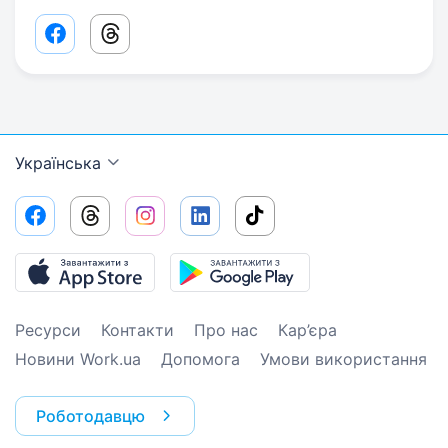
Facebook share link
Threads share link
Українська
Ресурси
Контакти
Про нас
Кар’єра
Новини Work.ua
Допомога
Умови використання
Роботодавцю