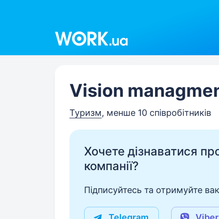
Work.ua
Vision managmen
Туризм
, менше 10 співробітників
Хочете дізнаватися про 
компанії?
Підписуйтесь та отримуйте вакан
Telegram
Viber