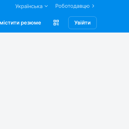
Роботодавцю
Українська
містити
резюме
Увійти