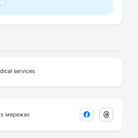
ical services
их мережах
Facebook share lin
Threads sha