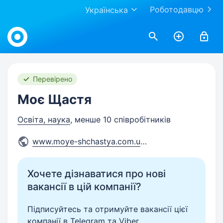
Роботодавцю
Українська
Work.ua
Перевірено
Моє Щастя
Освіта, наука
, менше 10 співробітників
www.moye-shchastya.com.ua/
Хочете дізнаватися про нові
вакансії в цій компанії?
Підписуйтесь та отримуйте вакансії цієї
компанії в Telegram та Viber.