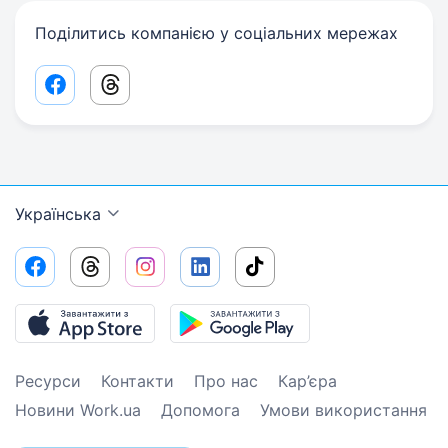
Поділитись компанією у соціальних мережах
Facebook share link
Threads share link
Українська
Ресурси
Контакти
Про нас
Кар’єра
Новини Work.ua
Допомога
Умови використання