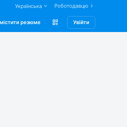
Роботодавцю
Українська
містити
резюме
Увійти