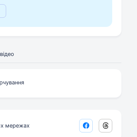
відео
арчування
их мережах
Facebook share lin
Threads sha