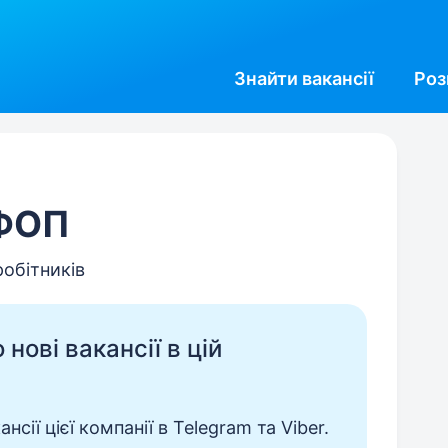
Знайти
вакансії
Роз
 ФОП
робітників
нові вакансії в цій
сії цієї компанії в Telegram та Viber.