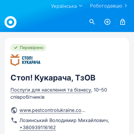
Роботодавцю
Українська
Work.ua
Перевірено
Стоп! Кукарача, ТзОВ
Послуги для населення та бізнесу
, 10–50
співробітників
www.pestcontrolukraine.com.u
...
Лозинський Володимир Михайлович
,
+380939116162