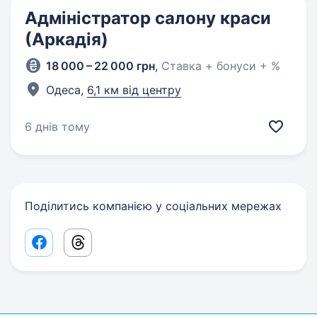
Адміністратор салону краси
(Аркадія)
18 000 – 22 000 грн
,
Ставка + бонуси + %
Одеса,
6,1 км від центру
6 днів тому
Поділитись компанією у соціальних мережах
Facebook share link
Threads share link