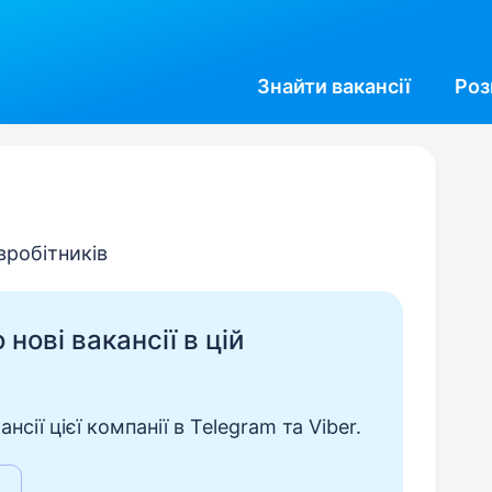
Знайти
вакансії
Роз
івробітників
нові вакансії в цій
сії цієї компанії в Telegram та Viber.