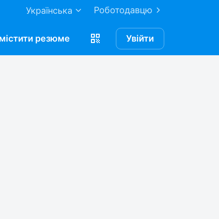
Роботодавцю
Українська
містити
резюме
Увійти