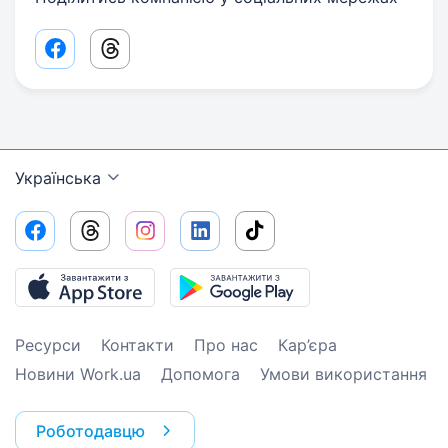
Facebook share link
Threads share link
Українська
Ресурси
Контакти
Про нас
Кар’єра
Новини Work.ua
Допомога
Умови використання
Роботодавцю