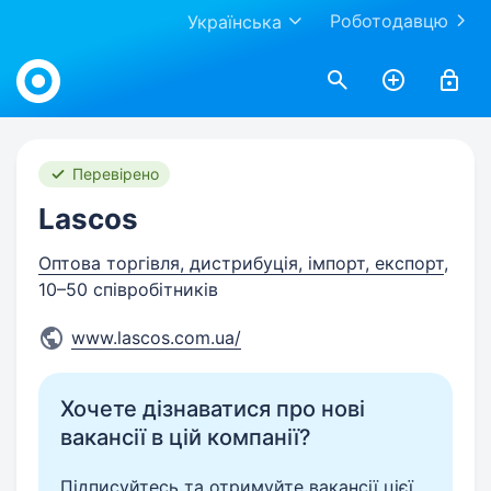
Роботодавцю
Українська
Work.ua
Перевірено
Lascos
Оптова торгівля, дистрибуція, імпорт, експорт
,
10–50 співробітників
www.lascos.com.ua/
Хочете дізнаватися про нові
вакансії в цій компанії?
Підписуйтесь та отримуйте вакансії цієї