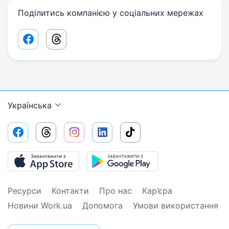
Поділитись компанією у соціальних мережах
Facebook share link
Threads share link
Українська
Ресурси
Контакти
Про нас
Кар’єра
Новини Work.ua
Допомога
Умови використання