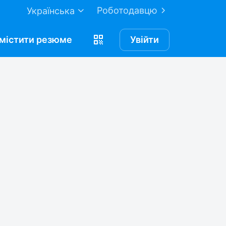
Роботодавцю
Українська
містити
резюме
Увійти