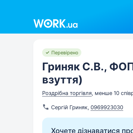
Work.ua
Перевірено
Гриняк С.В., ФОП
взуття)
Роздрібна торгівля
, менше 10 спів
Сергій Гриняк
,
0969923030
Хочете дізнаватися про 