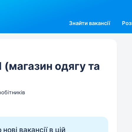
Знайти
вакансії
Роз
 (магазин одягу та
робітників
нові вакансії в цій