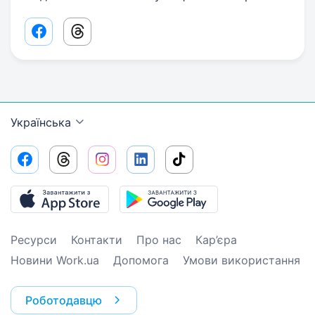
Facebook share link
Threads share link
Українська
Ресурси
Контакти
Про нас
Кар’єра
Новини Work.ua
Допомога
Умови використання
Роботодавцю