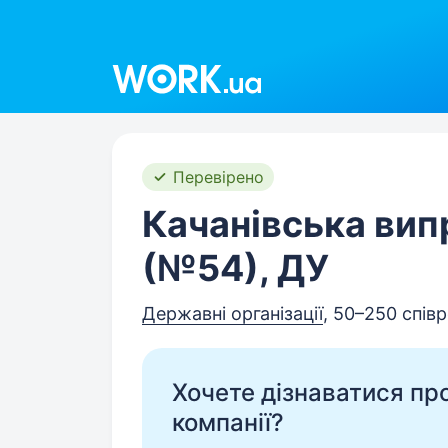
Work.ua
Перевірено
Качанівська вип
(№54), ДУ
Державні організації
, 50–250 співр
Хочете дізнаватися про 
компанії?