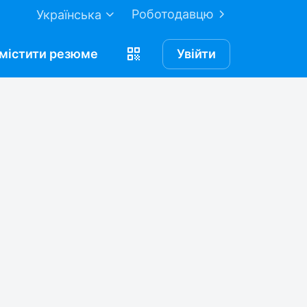
Роботодавцю
Українська
містити
резюме
Увійти