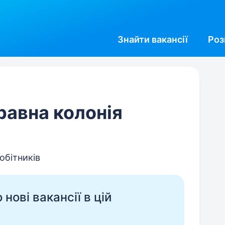
Знайти
вакансії
Роз
равна колонія
обітників
нові вакансії в цій