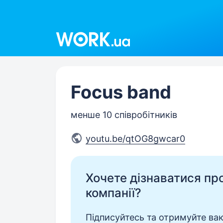
Work.ua
Focus band
менше 10 співробітників
youtu.be/qtOG8gwcar0
Хочете дізнаватися про 
компанії?
Підписуйтесь та отримуйте вакан