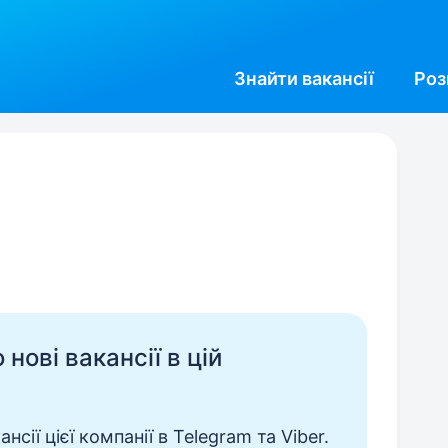
Знайти
вакансії
Роз
нові вакансії в цій
сії цієї компанії в Telegram та Viber.