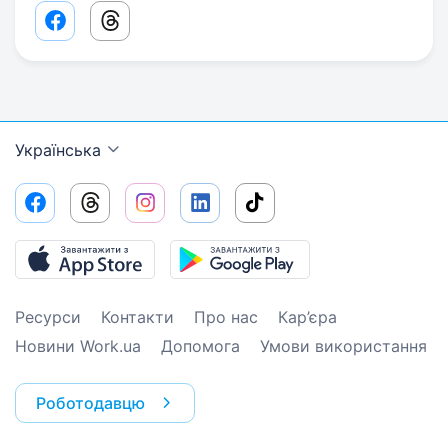
Facebook share link
Threads share link
Українська
Ресурси
Контакти
Про нас
Кар’єра
Новини Work.ua
Допомога
Умови використання
Роботодавцю