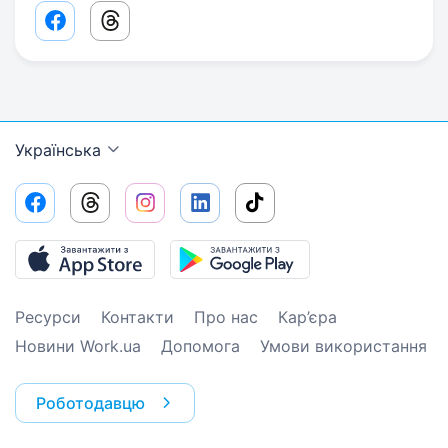
Facebook share link
Threads share link
Українська
Ресурси
Контакти
Про нас
Кар’єра
Новини Work.ua
Допомога
Умови використання
Роботодавцю