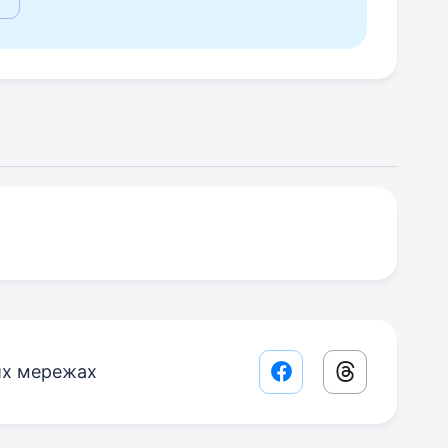
их мережах
Facebook share lin
Threads sha