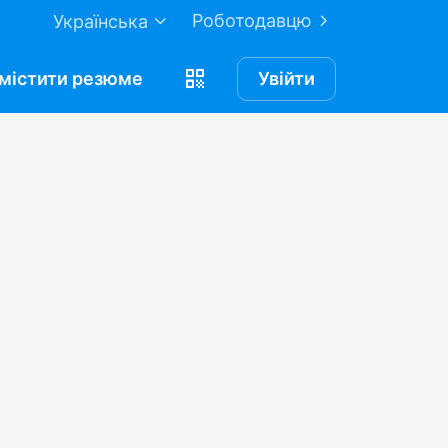
Роботодавцю
Українська
містити
резюме
Увійти