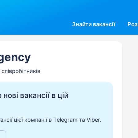
Знайти
вакансії
Роз
gency
 співробітників
нові вакансії в цій
сії цієї компанії в Telegram та Viber.