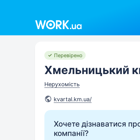
Work.ua
Перевірено
Хмельницький к
Нерухомість
kvartal.km.ua/
Хочете дізнаватися про 
компанії?