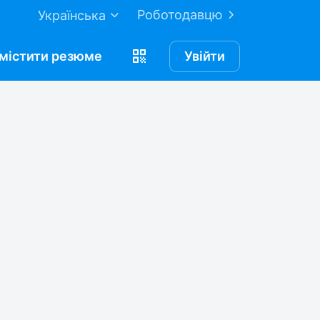
Роботодавцю
Українська
містити
резюме
Увійти