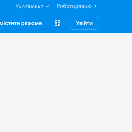
Роботодавцю
Українська
містити
резюме
Увійти