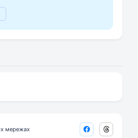
их мережах
Facebook share lin
Threads sha