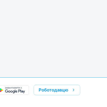
k
re link
Роботодавцю