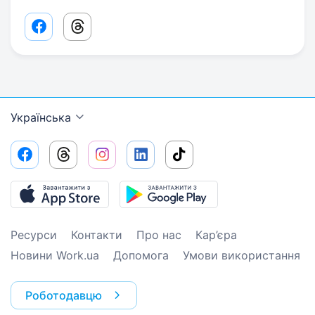
Facebook share link
Threads share link
Українська
Ресурси
Контакти
Про нас
Кар’єра
Новини Work.ua
Допомога
Умови використання
Роботодавцю