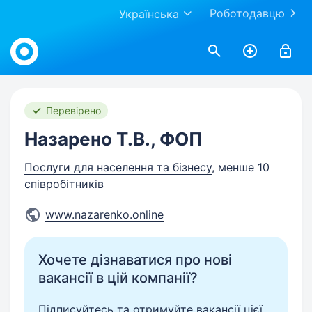
Роботодавцю
Українська
Work.ua
Перевірено
Назарено Т.В., ФОП
Послуги для населення та бізнесу
, менше 10
співробітників
www.nazarenko.online
Хочете дізнаватися про нові
вакансії в цій компанії?
Підписуйтесь та отримуйте вакансії цієї