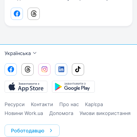
Facebook share link
Threads share link
Українська
Ресурси
Контакти
Про нас
Кар’єра
Новини Work.ua
Допомога
Умови використання
Роботодавцю