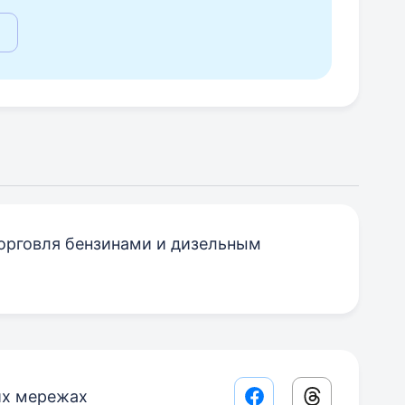
орговля бензинами и дизельным
их мережах
Facebook share lin
Threads sha