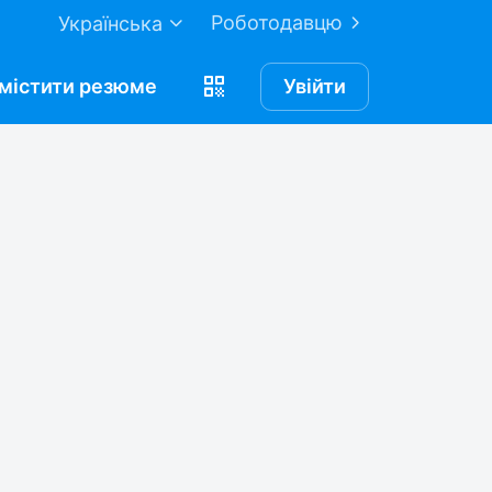
Роботодавцю
Українська
містити
резюме
Увійти