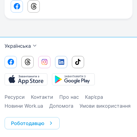
Facebook share link
Threads share link
Українська
Ресурси
Контакти
Про нас
Кар’єра
Новини Work.ua
Допомога
Умови використання
Роботодавцю