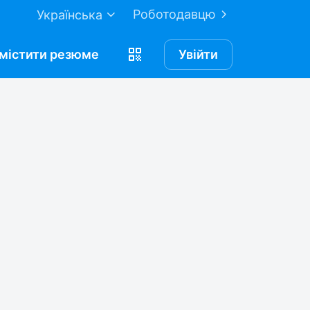
Роботодавцю
Українська
містити
резюме
Увійти