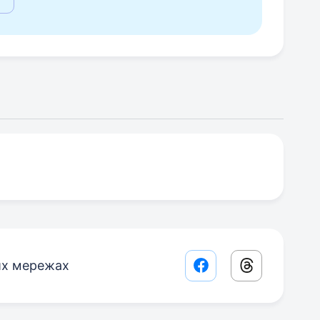
их мережах
Facebook share lin
Threads sha