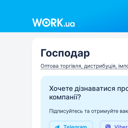
Work.ua
Господар
Оптова торгівля, дистрибуція, імп
Хочете дізнаватися про 
компанії?
Підписуйтесь та отримуйте вакан
Telegram
Viber