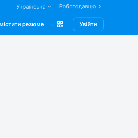
Роботодавцю
Українська
містити
резюме
Увійти