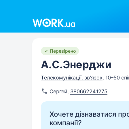
Work.ua
Перевірено
А.С.Энерджи
Телекомунікації, зв'язок
, 10–50 сп
Сергей
,
380662241275
Хочете дізнаватися про 
компанії?