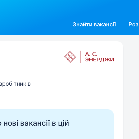
Знайти
вакансії
Роз
івробітників
нові вакансії в цій