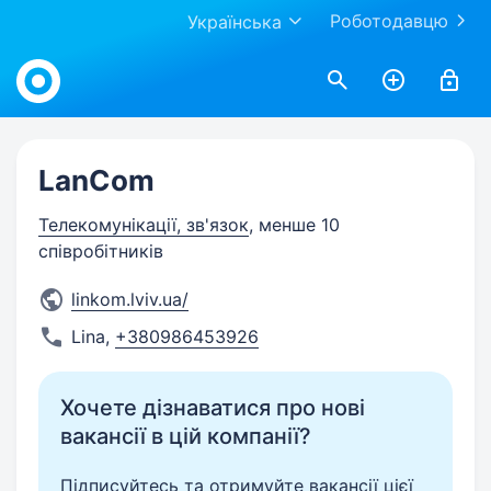
Роботодавцю
Українська
Work.ua
LanCom
Телекомунікації, зв'язок
, менше 10
співробітників
linkom.lviv.ua/
Lina
,
+380986453926
Хочете дізнаватися про нові
вакансії в цій компанії?
Підписуйтесь та отримуйте вакансії цієї