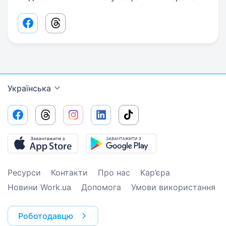
Facebook share link
Threads share link
Українська
Ресурси
Контакти
Про нас
Кар’єра
Новини Work.ua
Допомога
Умови використання
Роботодавцю