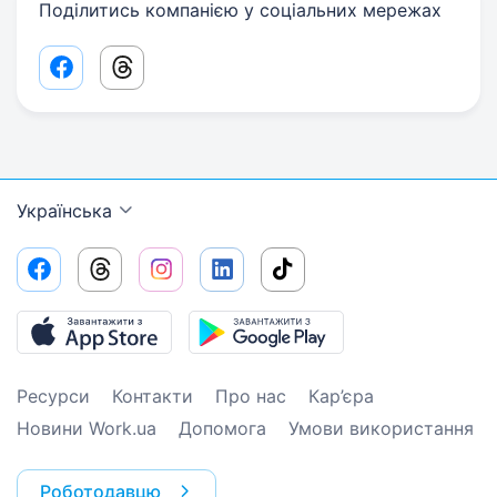
Поділитись компанією у соціальних мережах
Facebook share link
Threads share link
Українська
Ресурси
Контакти
Про нас
Кар’єра
Новини Work.ua
Допомога
Умови використання
Роботодавцю