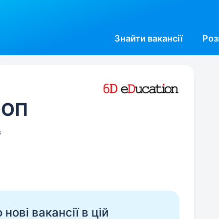
Знайти
вакансії
Роз
ФОП
в
нові вакансії в цій