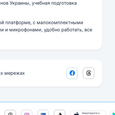
онов Украины, учебная подготовка
ной платформе, с малокомплектными
ми и микрофонами, удобно работать, все
их мережах
Facebook share lin
Threads sha