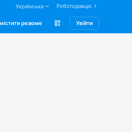
Роботодавцю
Українська
містити
резюме
Увійти