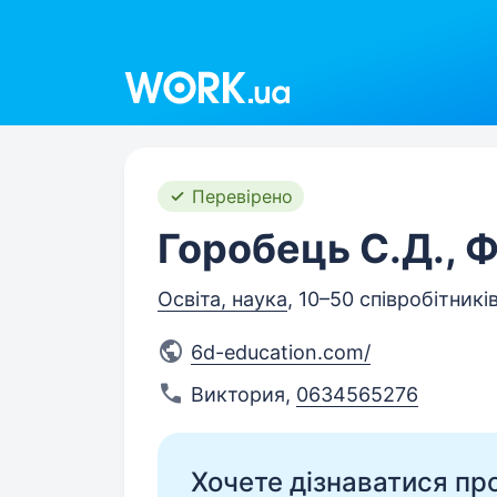
Work.ua
Перевірено
Горобець С.Д., 
Освіта, наука
, 10–50 співробітникі
6d-education.com/
Виктория
,
0634565276
Хочете дізнаватися про 