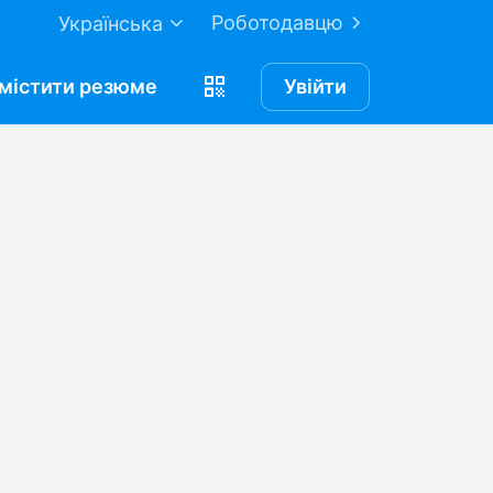
Роботодавцю
Українська
містити
резюме
Увійти