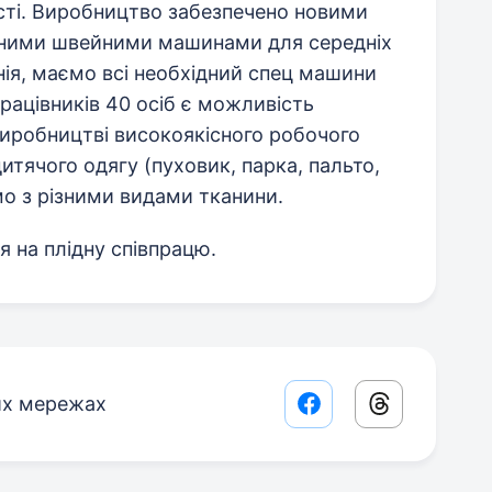
сті. Виробництво забезпечено новими
ними швейними машинами для середніх
нія, маємо всі необхідний спец машини
рацівників 40 осіб є можливість
виробництві високоякісного робочого
дитячого одягу (пуховик, парка, пальто,
о з різними видами тканини.
 на плідну співпрацю.
их мережах
Facebook share lin
Threads sha